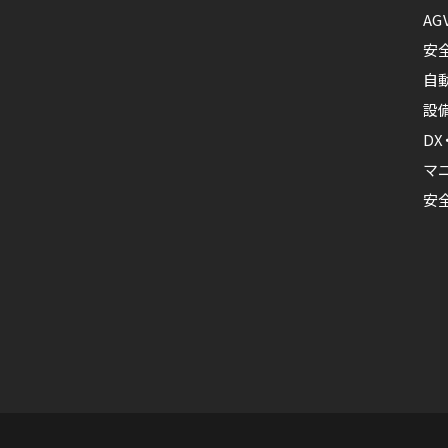
AG
安
自
設
D
マ
安