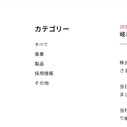
カテゴリー
202
岐
すべて
事業
株
製品
さ
採用情報
その他
当
ま
当
り