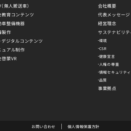
V（無人搬送車）
会社概要
全教育コンテンツ
代表メッセージ
動車整備機器
経営理念
備製作
サステナビリテ
X・デジタルコンテンツ
環境
CSR
ニュアル制作
健康宣言
全啓蒙VR
人権の尊重
情報セキュリティ
品質
事業拠点
お問い合わせ
個人情報保護方針