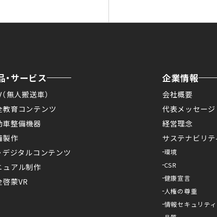
品・サービス
企業情報
V（無人搬送車）
会社概要
全教育コンテンツ
代表メッセージ
動車整備機器
経営理念
備製作
サステナビリテ
X・デジタルコンテンツ
環境
CSR
ニュアル制作
健康宣言
全啓蒙VR
人権の尊重
情報セキュリティ