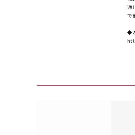
通
で
◆2
htt