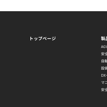
トップページ
製
AG
安
自
設
D
マ
安