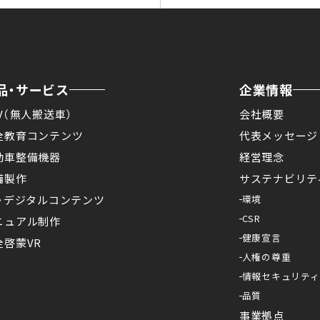
品・サービス
企業情報
V（無人搬送車）
会社概要
全教育コンテンツ
代表メッセージ
動車整備機器
経営理念
備製作
サステナビリテ
X・デジタルコンテンツ
環境
CSR
ニュアル制作
健康宣言
全啓蒙VR
人権の尊重
情報セキュリティ
品質
事業拠点