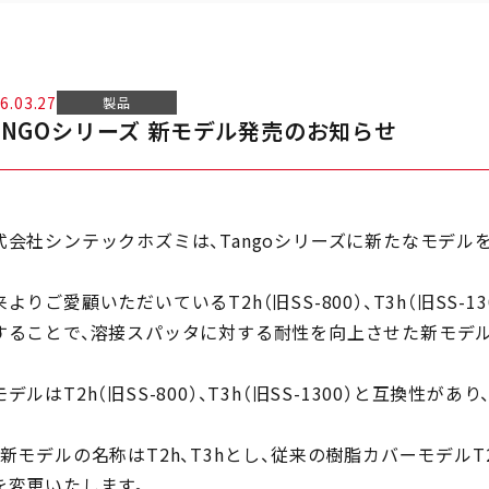
6.03.27
製品
ANGOシリーズ 新モデル発売のお知らせ
式会社シンテックホズミは、Tangoシリーズに新たなモデル
来よりご愛顧いただいているT2h（旧SS-800）、T3h（旧SS
することで、溶接スパッタに対する耐性を向上させた新モデ
モデルはT2h（旧SS-800）、T3h（旧SS-1300）と互換性
、新モデルの名称はT2h、T3hとし、従来の樹脂カバーモデルT2h
を変更いたします。