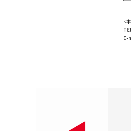
<
TE
E-m