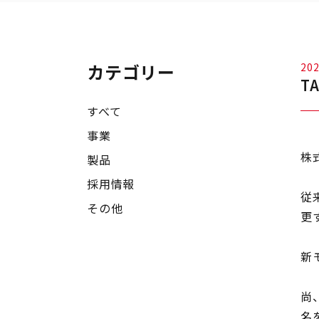
カテゴリー
202
T
すべて
事業
株
製品
採用情報
従
その他
更
新
尚
名