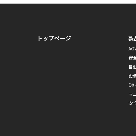
トップページ
製
AG
安
自
設
D
マ
安